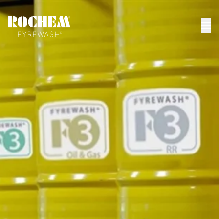
HOME
>
DATASHEETS
>
UNITED ARAB EMIRATES AE
United Arab Emirates
(AE)