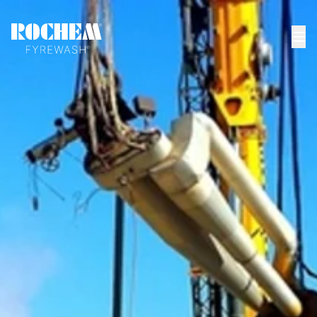
STARTSEITE
>
NEUIGKEITEN
>
ALLES WAS SIE UBER GASTURBINEN WISSEN
MUSSEN
Alles, was Sie über
Gasturbinen wissen
müssen