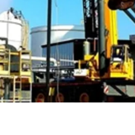
Gasturbinen werden weltweit zum Antrieb aller
möglichen Sachen eingesetzt. Sie selbst haben davon
wohl schon oft profitiert, ohne sich darüber in Klaren
zu sein. Aber was sind Gasturbinen eigentlich? Wie
funktionieren sie und wie können Sie ihre Leistung
aufrechterhalten?
Gas Turbines
|
Umwelt
02.11.24