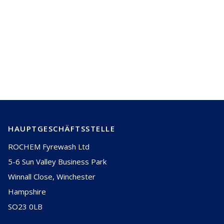
Worin besteht der Unterschied
zwischen einer online und offline
Reinigung von Gasturbinen
HAUPTGESCHÄFTSSTELLE
ROCHEM Fyrewash Ltd
5-6 Sun Valley Business Park
Winnall Close, Winchester
Hampshire
SO23 0LB