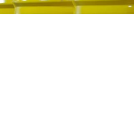
Detergente de base acuosa
altamente biodegradable
Toda nuestra gama de productos químicos para la
limpieza de compresores es perfecta para la limpieza
de compresores de gas tanto online como offline y
cuenta con la confianza de clientes de todo el mundo.
Con un punto de enturbiamiento cero, FYREWASH® F4
proporciona un lavado online superior.
Al ser altamente biodegradable sin comprometer su
rendimiento, establece el estándar de los detergentes a
base de agua, mientras ayuda a cumplir con los