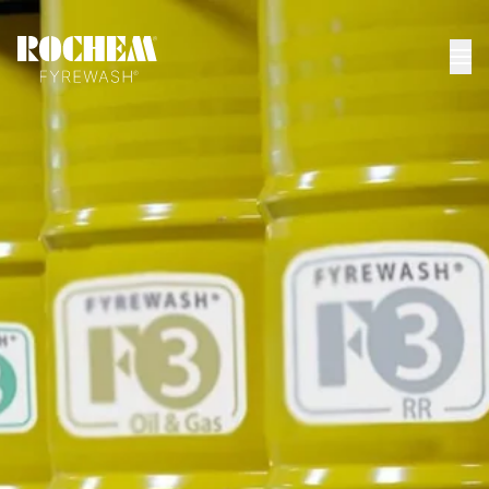
INICIO
>
ROCHEM PRODUCTOS
>
QUIMICOS ROCHEM FYREWASH
>
FYREWASH F4
FYREWASH® F4