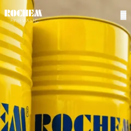
POTENTE. EFICIENTE. CONFIABLE
Sistemas de limpieza
que mejoran el
rendimiento en
petróleo, gas y energía